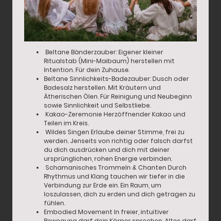
Beltane Bänderzauber: Eigener kleiner
Ritualstab (Mini-Maibaum) herstellen mit
Intention. Für dein Zuhause.
Beltane Sinnlichkeits-Badezauber: Dusch oder
Badesalz herstellen. Mit Kräutern und
Ätherischen Ölen. Für Reinigung und Neubeginn
sowie Sinnlichkeit und Selbstliebe.
Kakao-Zeremonie Herzöffnender Kakao und
Teilen im Kreis.
Wildes Singen Erlaube deiner Stimme, frei zu
werden. Jenseits von richtig oder falsch darfst
du dich ausdrücken und dich mit deiner
ursprünglichen, rohen Energie verbinden.
Schamanisches Trommeln & Chanten Durch
Rhythmus und Klang tauchen wir tiefer in die
Verbindung zur Erde ein. Ein Raum, um
loszulassen, dich zu erden und dich getragen zu
fühlen.
Embodied Movement In freier, intuitiver
Bewegung darf dein Körper sprechen. Altes darf